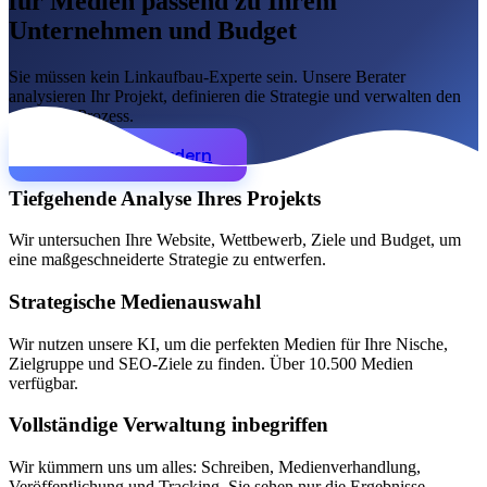
für Medien passend zu Ihrem
Unternehmen und Budget
SEO-Beratung
Linkaufbau-Studie
SEO-Audit
Linkaufbau
SEO-
Sie müssen kein Linkaufbau-Experte sein. Unsere Berater
Beratung
SEO-Mentoring
analysieren Ihr Projekt, definieren die Strategie und verwalten den
So funktioniert es
Blog
gesamten Prozess.
Sprache
Beratung anfordern
🇪🇸 ES
🇬🇧 EN
🇫🇷 FR
🇩🇪 DE
🇮🇹 IT
Tiefgehende Analyse Ihres Projekts
Anmelden
Wir untersuchen Ihre Website, Wettbewerb, Ziele und Budget, um
eine maßgeschneiderte Strategie zu entwerfen.
Strategische Medienauswahl
Wir nutzen unsere KI, um die perfekten Medien für Ihre Nische,
Zielgruppe und SEO-Ziele zu finden. Über 10.500 Medien
verfügbar.
Vollständige Verwaltung inbegriffen
Wir kümmern uns um alles: Schreiben, Medienverhandlung,
Veröffentlichung und Tracking. Sie sehen nur die Ergebnisse.