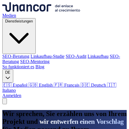
Medien
Dienstleistungen
SEO-Beratung
Linkaufbau-Studie
SEO-Audit
Linkaufbau
SEO-
Beratung
SEO-Mentoring
So funktioniert es
Blog
DE
🇪🇸 Español
🇬🇧 English
🇫🇷 Français
🇩🇪 Deutsch
🇮🇹
Italiano
Anmelden
Medien
Wir sprechen, Sie erzählen uns von Ihrem
Dienstleistungen
Projekt und
wir entwerfen einen Vorschlag