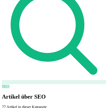
SEO-Beratung
Linkaufbau-Studie
SEO-Audit
Linkaufbau
SEO-
Beratung
SEO-Mentoring
So funktioniert es
Blog
Sprache
🇪🇸 ES
🇬🇧 EN
🇫🇷 FR
🇩🇪 DE
🇮🇹 IT
Anmelden
SEO
Artikel über
SEO
77 Artikel in dieser Kategorie