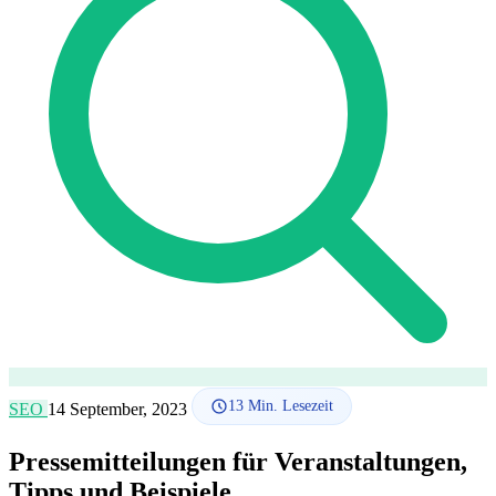
SEO-Beratung
Linkaufbau-Studie
SEO-Audit
Linkaufbau
SEO-
Beratung
SEO-Mentoring
So funktioniert es
Blog
Sprache
🇪🇸 ES
🇬🇧 EN
🇫🇷 FR
🇩🇪 DE
🇮🇹 IT
Anmelden
13
Min. Lesezeit
SEO
14 September, 2023
Pressemitteilungen für Veranstaltungen,
Tipps und Beispiele