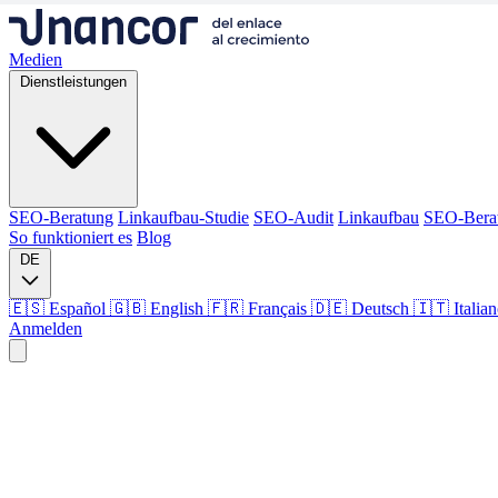
Medien
Dienstleistungen
SEO-Beratung
Linkaufbau-Studie
SEO-Audit
Linkaufbau
SEO-Bera
So funktioniert es
Blog
DE
🇪🇸 Español
🇬🇧 English
🇫🇷 Français
🇩🇪 Deutsch
🇮🇹 Italia
Anmelden
Medien
Dienstleistungen