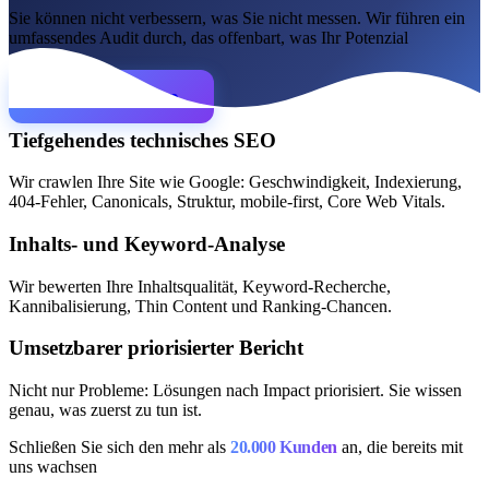
Sie können nicht verbessern, was Sie nicht messen. Wir führen ein
umfassendes Audit durch, das offenbart, was Ihr Potenzial
verhindert.
SEO-Beratung
Linkaufbau-Studie
SEO-Audit
Linkaufbau
SEO-
Beratung
SEO-Mentoring
Audit anfordern
So funktioniert es
Blog
Tiefgehendes technisches SEO
Sprache
Wir crawlen Ihre Site wie Google: Geschwindigkeit, Indexierung,
🇪🇸 ES
🇬🇧 EN
🇫🇷 FR
🇩🇪 DE
🇮🇹 IT
404-Fehler, Canonicals, Struktur, mobile-first, Core Web Vitals.
Anmelden
Inhalts- und Keyword-Analyse
Wir bewerten Ihre Inhaltsqualität, Keyword-Recherche,
Kannibalisierung, Thin Content und Ranking-Chancen.
Umsetzbarer priorisierter Bericht
Nicht nur Probleme: Lösungen nach Impact priorisiert. Sie wissen
genau, was zuerst zu tun ist.
Schließen Sie sich den mehr als
20.000 Kunden
an, die bereits mit
uns wachsen