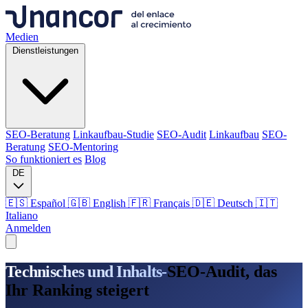
Medien
Dienstleistungen
SEO-Beratung
Linkaufbau-Studie
SEO-Audit
Linkaufbau
SEO-
Beratung
SEO-Mentoring
So funktioniert es
Blog
DE
🇪🇸 Español
🇬🇧 English
🇫🇷 Français
🇩🇪 Deutsch
🇮🇹
Italiano
Anmelden
Medien
Technisches und Inhalts-
SEO-Audit, das
Dienstleistungen
Ihr Ranking steigert