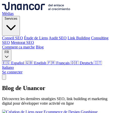
Médias
Services
Conseil SEO
Étude de Liens
Audit SEO
Link Building
Consulting
SEO
Mentorat SEO
Comment ça marche
Blog
FR
🇪🇸 Español
🇬🇧 English
🇫🇷 Français
🇩🇪 Deutsch
🇮🇹
Italiano
Se connecter
Médias
Blog de
Unancor
Services
Découvrez les dernières stratégies SEO, link building et marketing
digital pour développer votre activité en ligne
Conseil SEO
Étude de Liens
Audit SEO
Link Building
Consulting
SEO
Mentorat SEO