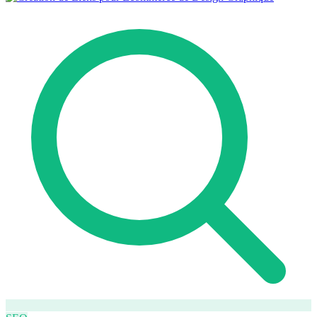
Comment ça marche
Blog
Langue
🇪🇸 ES
🇬🇧 EN
🇫🇷 FR
🇩🇪 DE
🇮🇹 IT
Se connecter