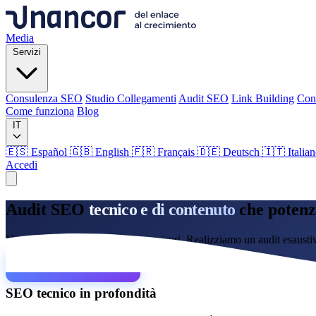
Media
Servizi
Consulenza SEO
Studio Collegamenti
Audit SEO
Link Building
Con
Come funziona
Blog
IT
🇪🇸 Español
🇬🇧 English
🇫🇷 Français
🇩🇪 Deutsch
🇮🇹 Italia
Accedi
Media
Audit SEO
tecnico e di contenuto
che potenz
Servizi
Non puoi migliorare ciò che non misuri. Realizziamo un audit esaustiv
Consulenza SEO
Studio Collegamenti
Audit SEO
Link Building
Con
Richiedere audit
Come funziona
Blog
Lingua
SEO tecnico in profondità
🇪🇸 ES
🇬🇧 EN
🇫🇷 FR
🇩🇪 DE
🇮🇹 IT