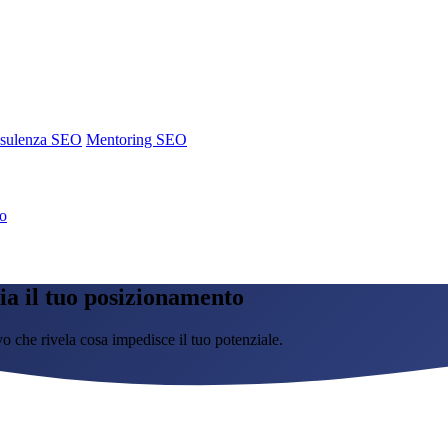
sulenza SEO
Mentoring SEO
no
ia il tuo posizionamento
o che rivela cosa impedisce il tuo potenziale.
sulenza SEO
Mentoring SEO