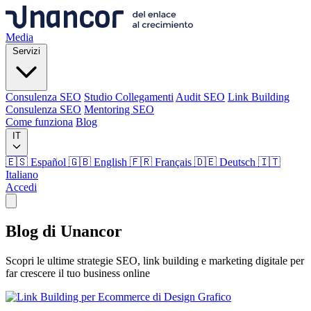
Media
Servizi
Consulenza SEO
Studio Collegamenti
Audit SEO
Link Building
Consulenza SEO
Mentoring SEO
Come funziona
Blog
IT
🇪🇸 Español
🇬🇧 English
🇫🇷 Français
🇩🇪 Deutsch
🇮🇹
Italiano
Accedi
Media
Blog di
Unancor
Servizi
Scopri le ultime strategie SEO, link building e marketing digitale per
far crescere il tuo business online
Consulenza SEO
Studio Collegamenti
Audit SEO
Link Building
Consulenza SEO
Mentoring SEO
Come funziona
Blog