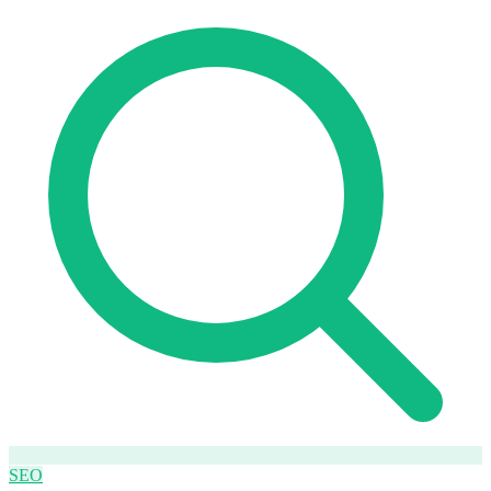
Lingua
🇪🇸 ES
🇬🇧 EN
🇫🇷 FR
🇩🇪 DE
🇮🇹 IT
Accedi
SEO