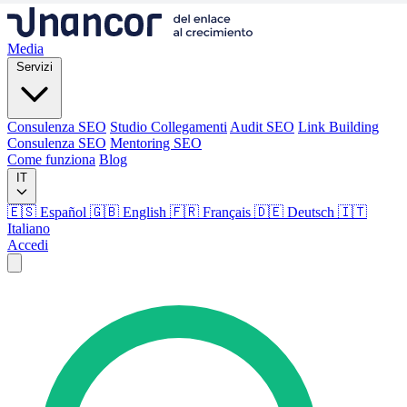
Media
Servizi
Consulenza SEO
Studio Collegamenti
Audit SEO
Link Building
Consulenza SEO
Mentoring SEO
Come funziona
Blog
IT
🇪🇸 Español
🇬🇧 English
🇫🇷 Français
🇩🇪 Deutsch
🇮🇹
Italiano
Accedi
Media
Servizi
Consulenza SEO
Studio Collegamenti
Audit SEO
Link Building
Consulenza SEO
Mentoring SEO
Come funziona
Blog