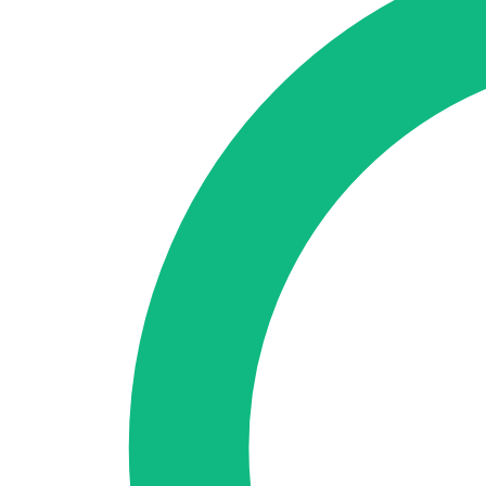
🇪🇸 ES
🇬🇧 EN
🇫🇷 FR
🇩🇪 DE
🇮🇹 IT
Se connecter