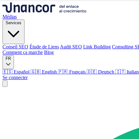
Médias
Services
Conseil SEO
Étude de Liens
Audit SEO
Link Building
Consulting 
Comment ça marche
Blog
FR
🇪🇸 Español
🇬🇧 English
🇫🇷 Français
🇩🇪 Deutsch
🇮🇹 Italia
Se connecter
Médias
Services
Conseil SEO
Étude de Liens
Audit SEO
Link Building
Consulting 
Comment ça marche
Blog
Langue