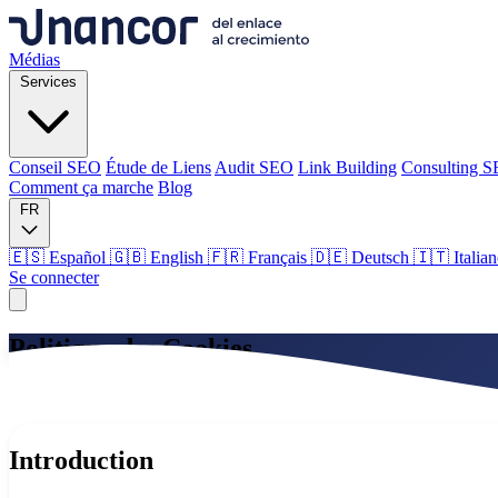
Médias
Services
Conseil SEO
Étude de Liens
Audit SEO
Link Building
Consulting 
Comment ça marche
Blog
FR
🇪🇸 Español
🇬🇧 English
🇫🇷 Français
🇩🇪 Deutsch
🇮🇹 Italia
Se connecter
Médias
Politique des Cookies
Services
Dernière mise à jour: 15 janvier 2026
Conseil SEO
Étude de Liens
Audit SEO
Link Building
Consulting 
Comment ça marche
Blog
Introduction
Langue