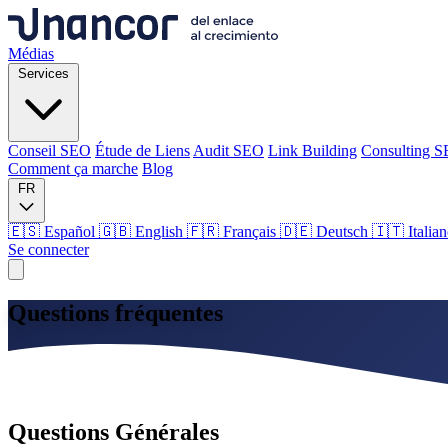
Médias
Services
Conseil SEO
Étude de Liens
Audit SEO
Link Building
Consulting 
Comment ça marche
Blog
FR
🇪🇸 Español
🇬🇧 English
🇫🇷 Français
🇩🇪 Deutsch
🇮🇹 Italia
Se connecter
Médias
Questions
fréquentes
Services
Nous répondons à toutes vos questions
Conseil SEO
Étude de Liens
Audit SEO
Link Building
Consulting 
Trouvez des réponses aux questions les plus courantes sur nos services
Comment ça marche
Blog
Questions Générales
Langue