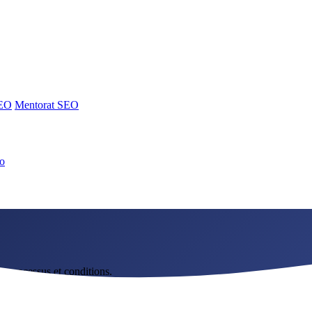
SEO
Mentorat SEO
no
SEO
Mentorat SEO
, processus et conditions.