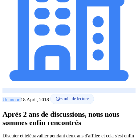
Comment ça marche
Blog
Langue
🇪🇸 ES
🇬🇧 EN
🇫🇷 FR
🇩🇪 DE
🇮🇹 IT
Se connecter
6
min de lecture
Unancor
18 April, 2018
Après 2 ans de discussions, nous nous
sommes enfin rencontrés
Discuter et télétravailler pendant deux ans d'affilée et cela s'est enfin