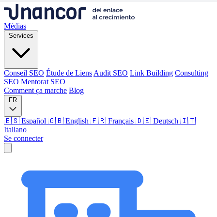
Médias
Services
Conseil SEO
Étude de Liens
Audit SEO
Link Building
Consulting
SEO
Mentorat SEO
Comment ça marche
Blog
FR
🇪🇸 Español
🇬🇧 English
🇫🇷 Français
🇩🇪 Deutsch
🇮🇹
Italiano
Se connecter
Médias
Services
Conseil SEO
Étude de Liens
Audit SEO
Link Building
Consulting
SEO
Mentorat SEO