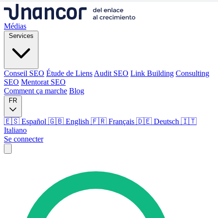
Médias
Services
Conseil SEO
Étude de Liens
Audit SEO
Link Building
Consulting
SEO
Mentorat SEO
Comment ça marche
Blog
FR
🇪🇸 Español
🇬🇧 English
🇫🇷 Français
🇩🇪 Deutsch
🇮🇹
Italiano
Se connecter
Médias
Services
Conseil SEO
Étude de Liens
Audit SEO
Link Building
Consulting
SEO
Mentorat SEO