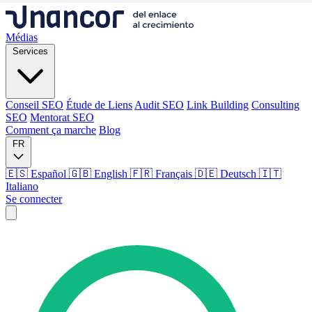
Médias
Services
Conseil SEO
Étude de Liens
Audit SEO
Link Building
Consulting
SEO
Mentorat SEO
Comment ça marche
Blog
FR
🇪🇸 Español
🇬🇧 English
🇫🇷 Français
🇩🇪 Deutsch
🇮🇹
Italiano
Se connecter
Médias
Services
Conseil SEO
Étude de Liens
Audit SEO
Link Building
Consulting
SEO
Mentorat SEO