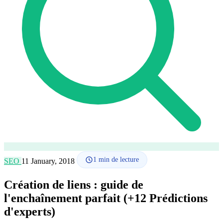
Comment ça marche
Blog
Langue
🇪🇸 ES
🇬🇧 EN
🇫🇷 FR
🇩🇪 DE
🇮🇹 IT
Se connecter
1
min de lecture
SEO
11 January, 2018
Création de liens : guide de
l'enchaînement parfait (+12 Prédictions
d'experts)