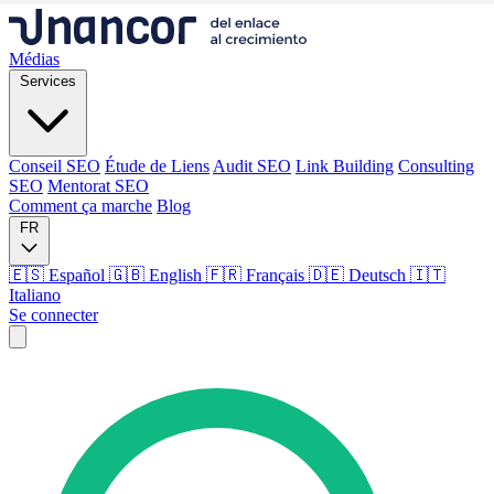
Médias
Services
Conseil SEO
Étude de Liens
Audit SEO
Link Building
Consulting
SEO
Mentorat SEO
Comment ça marche
Blog
FR
🇪🇸 Español
🇬🇧 English
🇫🇷 Français
🇩🇪 Deutsch
🇮🇹
Italiano
Se connecter
Médias
Services
Conseil SEO
Étude de Liens
Audit SEO
Link Building
Consulting
SEO
Mentorat SEO