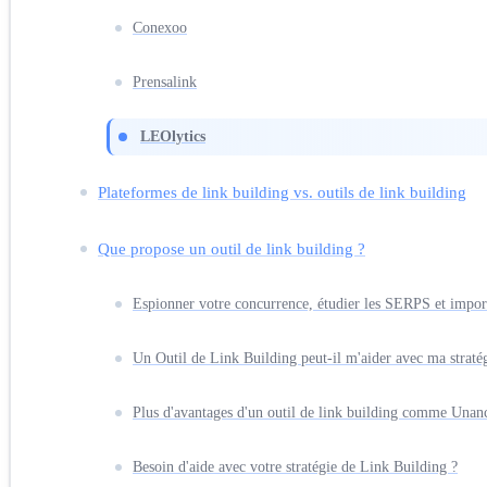
Conexoo
Prensalink
LEOlytics
Plateformes de link building vs. outils de link building
Que propose un outil de link building ?
Espionner votre concurrence, étudier les SERPS et impor
Un Outil de Link Building peut-il m'aider avec ma strat
Plus d'avantages d'un outil de link building comme Unan
Besoin d'aide avec votre stratégie de Link Building ?