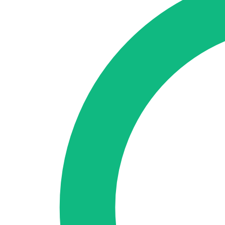
🇪🇸 ES
🇬🇧 EN
🇫🇷 FR
🇩🇪 DE
🇮🇹 IT
Se connecter