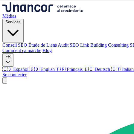
Médias
Services
Conseil SEO
Étude de Liens
Audit SEO
Link Building
Consulting 
Comment ça marche
Blog
FR
🇪🇸 Español
🇬🇧 English
🇫🇷 Français
🇩🇪 Deutsch
🇮🇹 Italia
Se connecter
Médias
Services
Conseil SEO
Étude de Liens
Audit SEO
Link Building
Consulting 
Comment ça marche
Blog
Langue