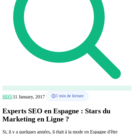
Comment ça marche
Blog
Langue
🇪🇸 ES
🇬🇧 EN
🇫🇷 FR
🇩🇪 DE
🇮🇹 IT
Se connecter
1
min de lecture
SEO
11 January, 2017
Experts SEO en Espagne : Stars du
Marketing en Ligne ?
Si, il y a quelques années, il était à la mode en Espagne d'être