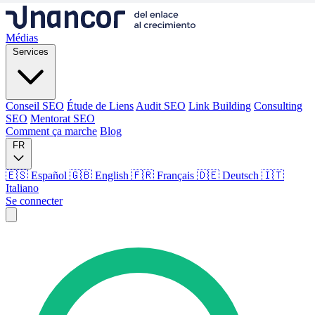
Médias
Services
Conseil SEO
Étude de Liens
Audit SEO
Link Building
Consulting
SEO
Mentorat SEO
Comment ça marche
Blog
FR
🇪🇸 Español
🇬🇧 English
🇫🇷 Français
🇩🇪 Deutsch
🇮🇹
Italiano
Se connecter
Médias
Services
Conseil SEO
Étude de Liens
Audit SEO
Link Building
Consulting
SEO
Mentorat SEO