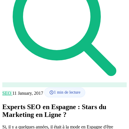
Comment ça marche
Blog
Langue
🇪🇸 ES
🇬🇧 EN
🇫🇷 FR
🇩🇪 DE
🇮🇹 IT
Se connecter
1
min de lecture
SEO
11 January, 2017
Experts SEO en Espagne : Stars du
Marketing en Ligne ?
Si, il y a quelques années, il était à la mode en Espagne d'être