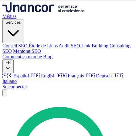
Médias
Services
Conseil SEO
Étude de Liens
Audit SEO
Link Building
Consulting
SEO
Mentorat SEO
Comment ça marche
Blog
FR
🇪🇸 Español
🇬🇧 English
🇫🇷 Français
🇩🇪 Deutsch
🇮🇹
Italiano
Se connecter
Médias
Services
Conseil SEO
Étude de Liens
Audit SEO
Link Building
Consulting
SEO
Mentorat SEO