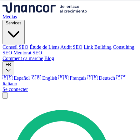
Médias
Services
Conseil SEO
Étude de Liens
Audit SEO
Link Building
Consulting
SEO
Mentorat SEO
Comment ça marche
Blog
FR
🇪🇸 Español
🇬🇧 English
🇫🇷 Français
🇩🇪 Deutsch
🇮🇹
Italiano
Se connecter
Médias
Services
Conseil SEO
Étude de Liens
Audit SEO
Link Building
Consulting
SEO
Mentorat SEO