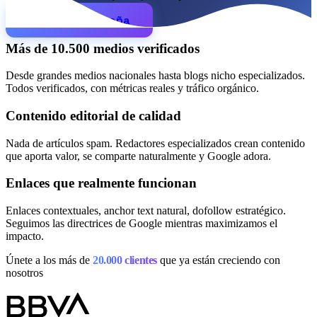
Cómo funciona
Blog
Empezar campaña
Idioma
Más de 10.500 medios verificados
🇪🇸 ES
🇬🇧 EN
🇫🇷 FR
🇩🇪 DE
🇮🇹 IT
Desde grandes medios nacionales hasta blogs nicho especializados.
Acceder
Todos verificados, con métricas reales y tráfico orgánico.
Contenido editorial de calidad
Nada de artículos spam. Redactores especializados crean contenido
que aporta valor, se comparte naturalmente y Google adora.
Enlaces que realmente funcionan
Enlaces contextuales, anchor text natural, dofollow estratégico.
Seguimos las directrices de Google mientras maximizamos el
impacto.
Únete a los más de
20.000 clientes
que ya están creciendo con
nosotros