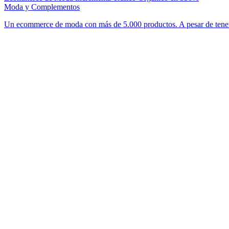
Moda y Complementos
🇪🇸 ES
🇬🇧 EN
🇫🇷 FR
🇩🇪 DE
🇮🇹 IT
Un ecommerce de moda con más de 5.000 productos. A pesar de tener 
Acceder