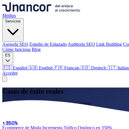
Medios
Servicios
Asesoría SEO
Estudio de Enlazado
Auditoría SEO
Link Building
Co
Cómo funciona
Blog
ES
🇪🇸 Español
🇬🇧 English
🇫🇷 Français
🇩🇪 Deutsch
🇮🇹 Italia
Acceder
Medios
Casos de éxito
reales
Servicios
Resultados tangibles para negocios como el tuyo
Asesoría SEO
Estudio de Enlazado
Auditoría SEO
Link Building
Co
Descubre cómo hemos ayudado a empresas de diversos sectores a multi
Cómo funciona
Blog
+350%
Ecommerce de Moda Incrementa Tráfico Orgánico en 350%
Idioma