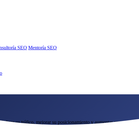
nsultoría SEO
Mentoría SEO
no
nsultoría SEO
Mentoría SEO
plicar su tráfico, mejorar su posicionamiento y aumentar sus ventas.