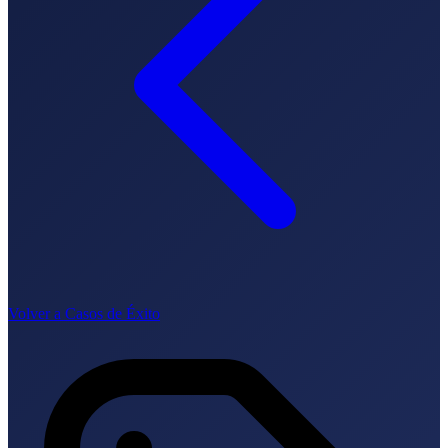
How it works
Blog
Language
🇪🇸 ES
🇬🇧 EN
🇫🇷 FR
🇩🇪 DE
🇮🇹 IT
Login
Volver a Casos de Éxito