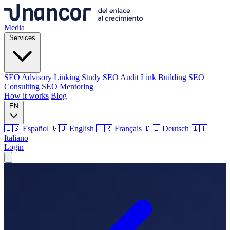
Media
Services
SEO Advisory
Linking Study
SEO Audit
Link Building
SEO
Consulting
SEO Mentoring
How it works
Blog
EN
🇪🇸 Español
🇬🇧 English
🇫🇷 Français
🇩🇪 Deutsch
🇮🇹
Italiano
Login
Media
Services
SEO Advisory
Linking Study
SEO Audit
Link Building
SEO
Consulting
SEO Mentoring