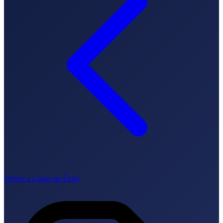
SEO-Beratung
Linkaufbau-Studie
SEO-Audit
Linkaufbau
SEO-
Beratung
SEO-Mentoring
So funktioniert es
Blog
Sprache
🇪🇸 ES
🇬🇧 EN
🇫🇷 FR
🇩🇪 DE
🇮🇹 IT
Anmelden
Volver a Casos de Éxito