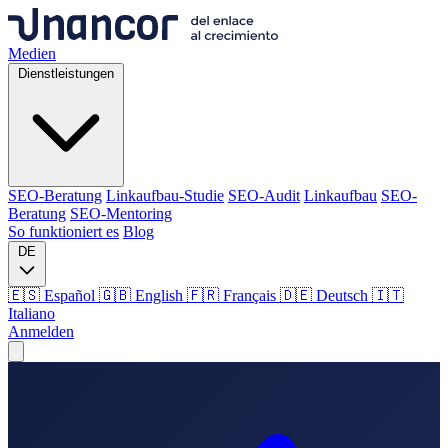
Medien
Dienstleistungen
SEO-Beratung
Linkaufbau-Studie
SEO-Audit
Linkaufbau
SEO-
Beratung
SEO-Mentoring
So funktioniert es
Blog
DE
🇪🇸 Español
🇬🇧 English
🇫🇷 Français
🇩🇪 Deutsch
🇮🇹
Italiano
Anmelden
Medien
Dienstleistungen