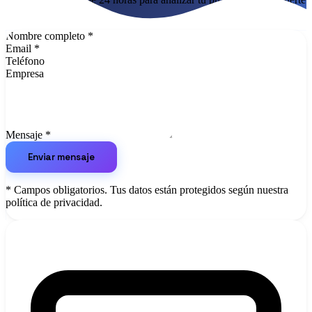
Cómo funciona
Blog
la mejor solución.
Idioma
Nombre completo
*
Email
*
🇪🇸 ES
🇬🇧 EN
🇫🇷 FR
🇩🇪 DE
🇮🇹 IT
Teléfono
Empresa
Acceder
Mensaje
*
Enviar mensaje
* Campos obligatorios. Tus datos están protegidos según nuestra
política de privacidad.