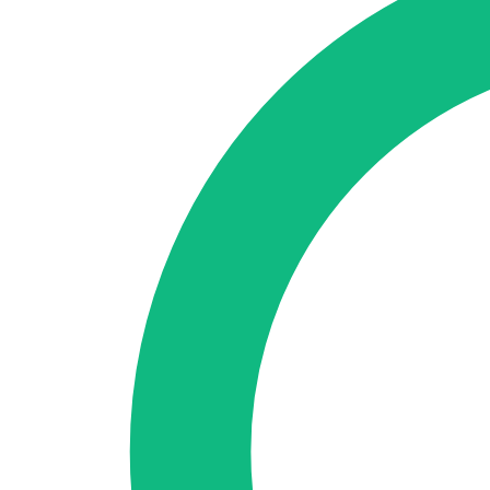
🇪🇸 ES
🇬🇧 EN
🇫🇷 FR
🇩🇪 DE
🇮🇹 IT
Se connecter