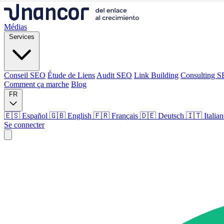
Médias
Services
Conseil SEO
Étude de Liens
Audit SEO
Link Building
Consulting 
Comment ça marche
Blog
FR
🇪🇸 Español
🇬🇧 English
🇫🇷 Français
🇩🇪 Deutsch
🇮🇹 Italia
Se connecter
Médias
Services
Conseil SEO
Étude de Liens
Audit SEO
Link Building
Consulting 
Comment ça marche
Blog
Langue