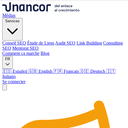
Médias
Services
Conseil SEO
Étude de Liens
Audit SEO
Link Building
Consulting
SEO
Mentorat SEO
Comment ça marche
Blog
FR
🇪🇸 Español
🇬🇧 English
🇫🇷 Français
🇩🇪 Deutsch
🇮🇹
Italiano
Se connecter
Médias
Services
Conseil SEO
Étude de Liens
Audit SEO
Link Building
Consulting
SEO
Mentorat SEO