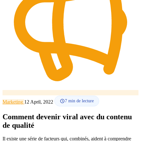
Comment ça marche
Blog
Langue
🇪🇸 ES
🇬🇧 EN
🇫🇷 FR
🇩🇪 DE
🇮🇹 IT
Se connecter
7
min de lecture
Marketing
12 April, 2022
Comment devenir viral avec du contenu
de qualité
Il existe une série de facteurs qui, combinés, aident à comprendre