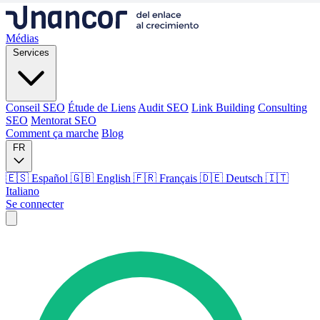
Médias
Services
Conseil SEO
Étude de Liens
Audit SEO
Link Building
Consulting
SEO
Mentorat SEO
Comment ça marche
Blog
FR
🇪🇸 Español
🇬🇧 English
🇫🇷 Français
🇩🇪 Deutsch
🇮🇹
Italiano
Se connecter
Médias
Services
Conseil SEO
Étude de Liens
Audit SEO
Link Building
Consulting
SEO
Mentorat SEO