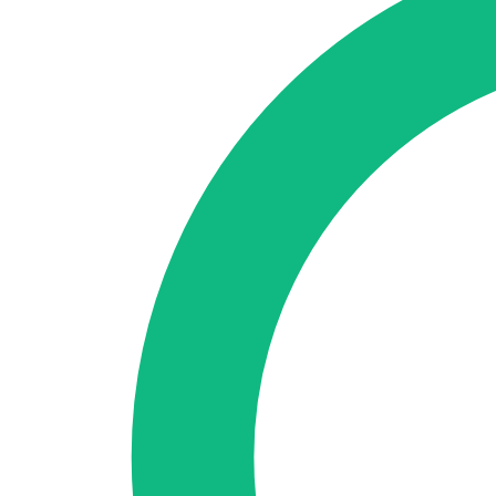
🇪🇸 ES
🇬🇧 EN
🇫🇷 FR
🇩🇪 DE
🇮🇹 IT
Se connecter