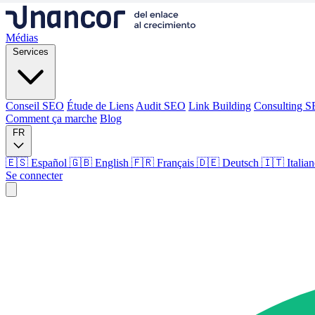
Médias
Services
Conseil SEO
Étude de Liens
Audit SEO
Link Building
Consulting 
Comment ça marche
Blog
FR
🇪🇸 Español
🇬🇧 English
🇫🇷 Français
🇩🇪 Deutsch
🇮🇹 Italia
Se connecter
Médias
Services
Conseil SEO
Étude de Liens
Audit SEO
Link Building
Consulting 
Comment ça marche
Blog
Langue