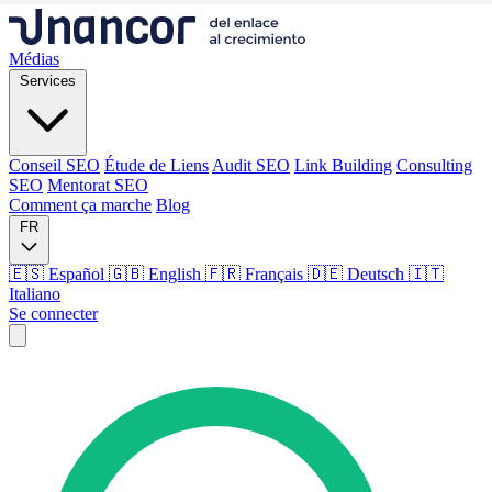
Médias
Services
Conseil SEO
Étude de Liens
Audit SEO
Link Building
Consulting
SEO
Mentorat SEO
Comment ça marche
Blog
FR
🇪🇸 Español
🇬🇧 English
🇫🇷 Français
🇩🇪 Deutsch
🇮🇹
Italiano
Se connecter
Médias
Services
Conseil SEO
Étude de Liens
Audit SEO
Link Building
Consulting
SEO
Mentorat SEO