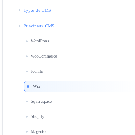
Types de CMS
Principaux CMS
WordPress
WooCommerce
Joomla
Wix
Squarespace
Shopify
Magento