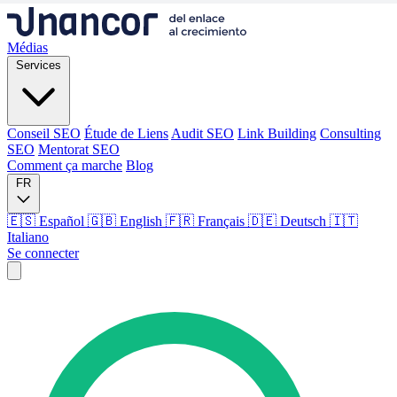
Médias
Services
Conseil SEO
Étude de Liens
Audit SEO
Link Building
Consulting
SEO
Mentorat SEO
Comment ça marche
Blog
FR
🇪🇸 Español
🇬🇧 English
🇫🇷 Français
🇩🇪 Deutsch
🇮🇹
Italiano
Se connecter
Médias
Services
Conseil SEO
Étude de Liens
Audit SEO
Link Building
Consulting
SEO
Mentorat SEO