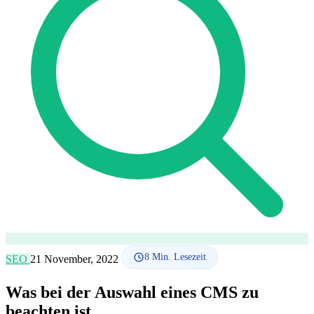
SEO-Beratung
Linkaufbau-Studie
SEO-Audit
Linkaufbau
SEO-
Beratung
SEO-Mentoring
So funktioniert es
Blog
Sprache
🇪🇸 ES
🇬🇧 EN
🇫🇷 FR
🇩🇪 DE
🇮🇹 IT
Anmelden
8
Min. Lesezeit
SEO
21 November, 2022
Was bei der Auswahl eines CMS zu
beachten ist