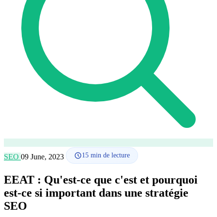
Comment ça marche
Blog
Langue
🇪🇸 ES
🇬🇧 EN
🇫🇷 FR
🇩🇪 DE
🇮🇹 IT
Se connecter
15
min de lecture
SEO
09 June, 2023
EEAT : Qu'est-ce que c'est et pourquoi
est-ce si important dans une stratégie
SEO