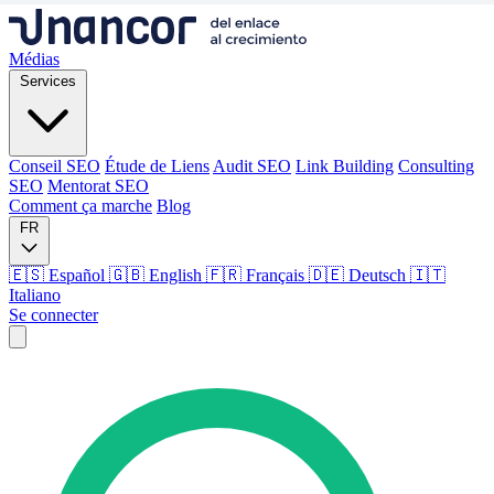
Médias
Services
Conseil SEO
Étude de Liens
Audit SEO
Link Building
Consulting
SEO
Mentorat SEO
Comment ça marche
Blog
FR
🇪🇸 Español
🇬🇧 English
🇫🇷 Français
🇩🇪 Deutsch
🇮🇹
Italiano
Se connecter
Médias
Services
Conseil SEO
Étude de Liens
Audit SEO
Link Building
Consulting
SEO
Mentorat SEO