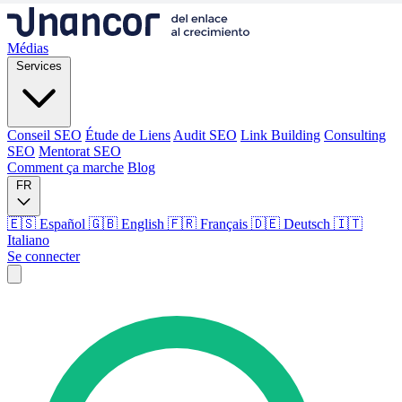
Médias
Services
Conseil SEO
Étude de Liens
Audit SEO
Link Building
Consulting
SEO
Mentorat SEO
Comment ça marche
Blog
FR
🇪🇸 Español
🇬🇧 English
🇫🇷 Français
🇩🇪 Deutsch
🇮🇹
Italiano
Se connecter
Médias
Services
Conseil SEO
Étude de Liens
Audit SEO
Link Building
Consulting
SEO
Mentorat SEO