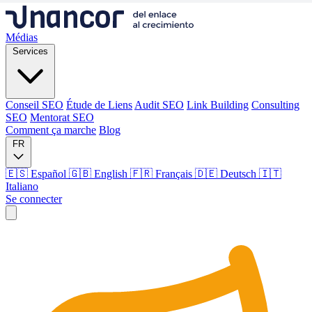
Médias
Services
Conseil SEO
Étude de Liens
Audit SEO
Link Building
Consulting
SEO
Mentorat SEO
Comment ça marche
Blog
FR
🇪🇸 Español
🇬🇧 English
🇫🇷 Français
🇩🇪 Deutsch
🇮🇹
Italiano
Se connecter
Médias
Services
Conseil SEO
Étude de Liens
Audit SEO
Link Building
Consulting
SEO
Mentorat SEO