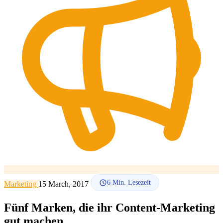
SEO-Beratung
Linkaufbau-Studie
SEO-Audit
Linkaufbau
SEO-
Beratung
SEO-Mentoring
So funktioniert es
Blog
Sprache
🇪🇸 ES
🇬🇧 EN
🇫🇷 FR
🇩🇪 DE
🇮🇹 IT
Anmelden
6
Min. Lesezeit
Marketing
15 March, 2017
Fünf Marken, die ihr Content-Marketing
gut machen