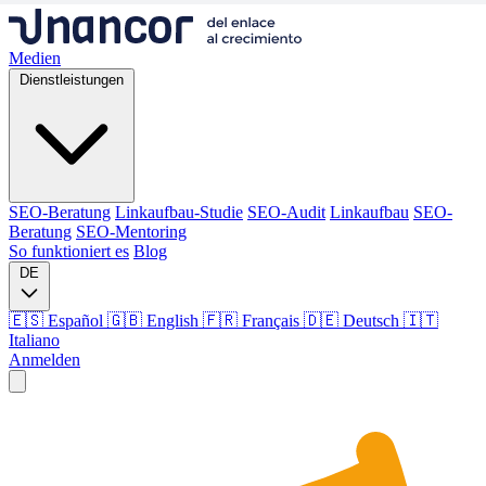
Medien
Dienstleistungen
SEO-Beratung
Linkaufbau-Studie
SEO-Audit
Linkaufbau
SEO-
Beratung
SEO-Mentoring
So funktioniert es
Blog
DE
🇪🇸 Español
🇬🇧 English
🇫🇷 Français
🇩🇪 Deutsch
🇮🇹
Italiano
Anmelden
Medien
Dienstleistungen