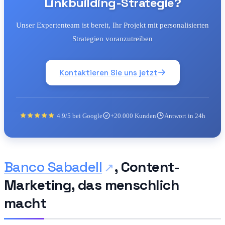
Linkbuilding-Strategie?
Unser Expertenteam ist bereit, Ihr Projekt mit personalisierten
Strategien voranzutreiben
Kontaktieren Sie uns jetzt
4.9/5 bei Google
+20.000 Kunden
Antwort in 24h
Banco Sabadell
, Content-
Marketing, das menschlich
macht