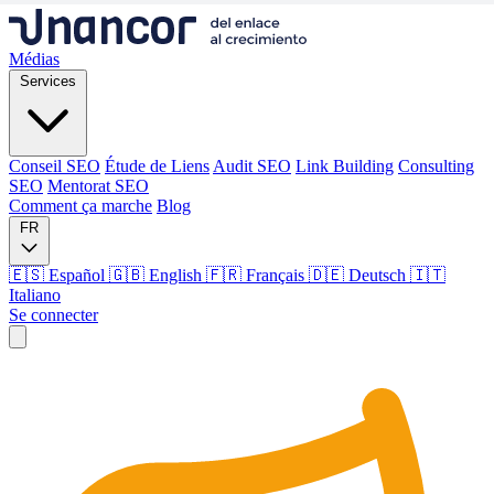
Médias
Services
Conseil SEO
Étude de Liens
Audit SEO
Link Building
Consulting
SEO
Mentorat SEO
Comment ça marche
Blog
FR
🇪🇸 Español
🇬🇧 English
🇫🇷 Français
🇩🇪 Deutsch
🇮🇹
Italiano
Se connecter
Médias
Services
Conseil SEO
Étude de Liens
Audit SEO
Link Building
Consulting
SEO
Mentorat SEO