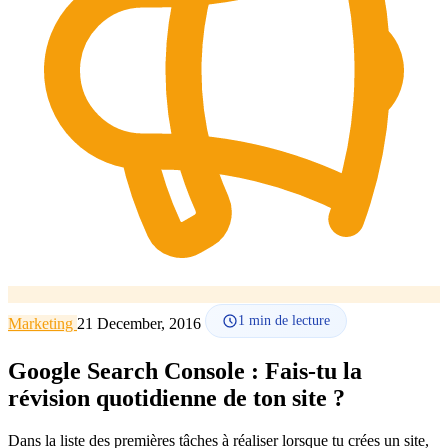
Comment ça marche
Blog
Langue
🇪🇸 ES
🇬🇧 EN
🇫🇷 FR
🇩🇪 DE
🇮🇹 IT
Se connecter
1
min de lecture
Marketing
21 December, 2016
Google Search Console : Fais-tu la
révision quotidienne de ton site ?
Dans la liste des premières tâches à réaliser lorsque tu crées un site,