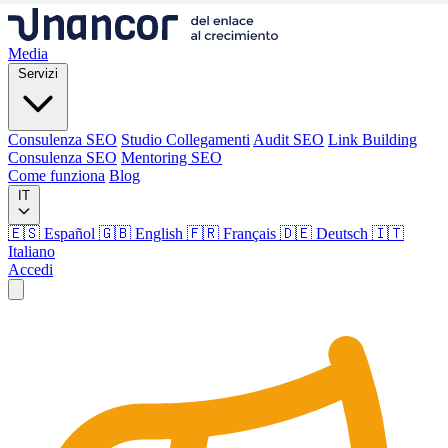
Media
Servizi
Consulenza SEO
Studio Collegamenti
Audit SEO
Link Building
Consulenza SEO
Mentoring SEO
Come funziona
Blog
IT
🇪🇸 Español
🇬🇧 English
🇫🇷 Français
🇩🇪 Deutsch
🇮🇹
Italiano
Accedi
Media
Servizi
Consulenza SEO
Studio Collegamenti
Audit SEO
Link Building
Consulenza SEO
Mentoring SEO
Come funziona
Blog