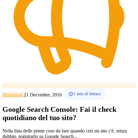
Lingua
🇪🇸 ES
🇬🇧 EN
🇫🇷 FR
🇩🇪 DE
🇮🇹 IT
Accedi
1
min di lettura
Marketing
21 December, 2016
Google Search Console: Fai il check
quotidiano del tuo sito?
Nella lista delle prime cose da fare quando crei un sito c'è, senza
dubbio, registrarlo su Google Search...