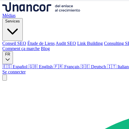
Médias
Services
Conseil SEO
Étude de Liens
Audit SEO
Link Building
Consulting 
Comment ça marche
Blog
FR
🇪🇸 Español
🇬🇧 English
🇫🇷 Français
🇩🇪 Deutsch
🇮🇹 Italia
Se connecter
Médias
Services
Conseil SEO
Étude de Liens
Audit SEO
Link Building
Consulting 
Comment ça marche
Blog
Langue