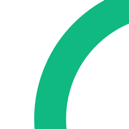
🇪🇸 ES
🇬🇧 EN
🇫🇷 FR
🇩🇪 DE
🇮🇹 IT
Se connecter