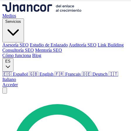
Medios
Servicios
Asesoría SEO
Estudio de Enlazado
Auditoría SEO
Link Building
Consultoría SEO
Mentoría SEO
Cómo funciona
Blog
ES
🇪🇸 Español
🇬🇧 English
🇫🇷 Français
🇩🇪 Deutsch
🇮🇹
Italiano
Acceder
Medios
Servicios
Asesoría SEO
Estudio de Enlazado
Auditoría SEO
Link Building
Consultoría SEO
Mentoría SEO