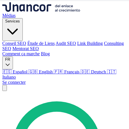
Médias
Services
Conseil SEO
Étude de Liens
Audit SEO
Link Building
Consulting
SEO
Mentorat SEO
Comment ça marche
Blog
FR
🇪🇸 Español
🇬🇧 English
🇫🇷 Français
🇩🇪 Deutsch
🇮🇹
Italiano
Se connecter
Médias
Services
Conseil SEO
Étude de Liens
Audit SEO
Link Building
Consulting
SEO
Mentorat SEO