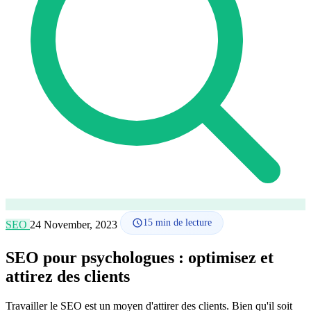
Comment ça marche
Blog
Langue
🇪🇸 ES
🇬🇧 EN
🇫🇷 FR
🇩🇪 DE
🇮🇹 IT
Se connecter
15
min de lecture
SEO
24 November, 2023
SEO pour psychologues : optimisez et
attirez des clients
Travailler le SEO est un moyen d'attirer des clients. Bien qu'il soit