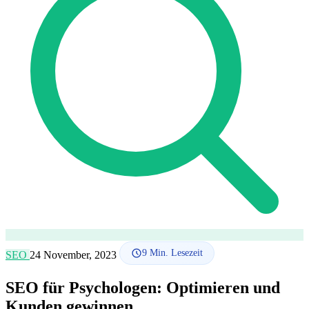
SEO-Beratung
Linkaufbau-Studie
SEO-Audit
Linkaufbau
SEO-
Beratung
SEO-Mentoring
So funktioniert es
Blog
Sprache
🇪🇸 ES
🇬🇧 EN
🇫🇷 FR
🇩🇪 DE
🇮🇹 IT
Anmelden
9
Min. Lesezeit
SEO
24 November, 2023
SEO für Psychologen: Optimieren und
Kunden gewinnen