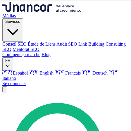
Médias
Services
Conseil SEO
Étude de Liens
Audit SEO
Link Building
Consulting
SEO
Mentorat SEO
Comment ça marche
Blog
FR
🇪🇸 Español
🇬🇧 English
🇫🇷 Français
🇩🇪 Deutsch
🇮🇹
Italiano
Se connecter
Médias
Services
Conseil SEO
Étude de Liens
Audit SEO
Link Building
Consulting
SEO
Mentorat SEO