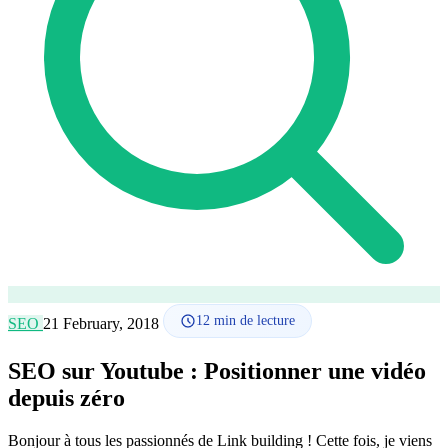
Comment ça marche
Blog
Langue
🇪🇸 ES
🇬🇧 EN
🇫🇷 FR
🇩🇪 DE
🇮🇹 IT
Se connecter
12
min de lecture
SEO
21 February, 2018
SEO sur Youtube : Positionner une vidéo
depuis zéro
Bonjour à tous les passionnés de Link building ! Cette fois, je viens