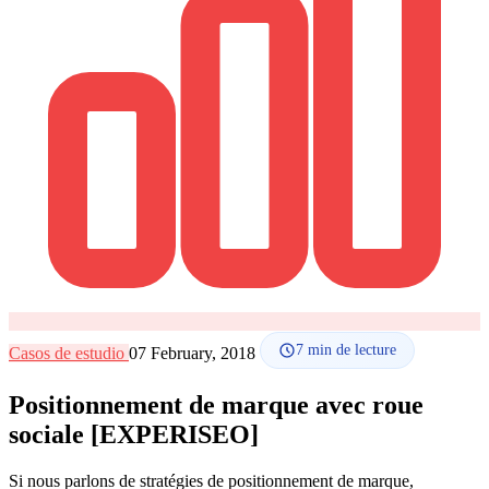
Comment ça marche
Blog
Langue
🇪🇸 ES
🇬🇧 EN
🇫🇷 FR
🇩🇪 DE
🇮🇹 IT
Se connecter
7
min de lecture
Casos de estudio
07 February, 2018
Positionnement de marque avec roue
sociale [EXPERISEO]
Si nous parlons de stratégies de positionnement de marque,