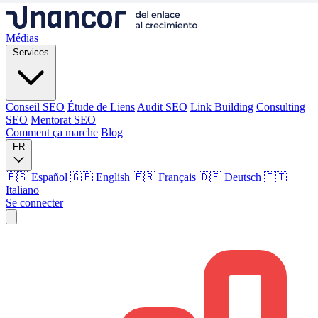
Médias
Services
Conseil SEO
Étude de Liens
Audit SEO
Link Building
Consulting
SEO
Mentorat SEO
Comment ça marche
Blog
FR
🇪🇸 Español
🇬🇧 English
🇫🇷 Français
🇩🇪 Deutsch
🇮🇹
Italiano
Se connecter
Médias
Services
Conseil SEO
Étude de Liens
Audit SEO
Link Building
Consulting
SEO
Mentorat SEO