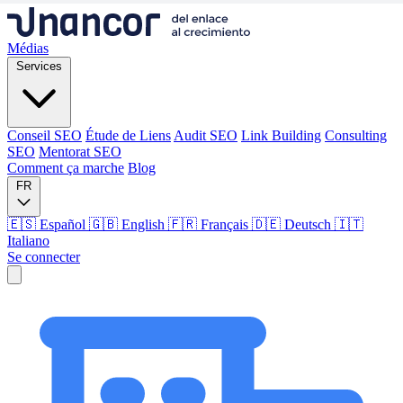
Médias
Services
Conseil SEO
Étude de Liens
Audit SEO
Link Building
Consulting
SEO
Mentorat SEO
Comment ça marche
Blog
FR
🇪🇸 Español
🇬🇧 English
🇫🇷 Français
🇩🇪 Deutsch
🇮🇹
Italiano
Se connecter
Médias
Services
Conseil SEO
Étude de Liens
Audit SEO
Link Building
Consulting
SEO
Mentorat SEO