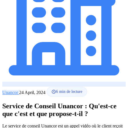
Comment ça marche
Blog
Langue
🇪🇸 ES
🇬🇧 EN
🇫🇷 FR
🇩🇪 DE
🇮🇹 IT
Se connecter
6
min de lecture
Unancor
24 April, 2024
Service de Conseil Unancor : Qu'est-ce
que c'est et que propose-t-il ?
Le service de conseil Unancor est un appel vidéo où le client reçoit