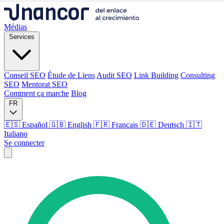
Médias
Services
Conseil SEO
Étude de Liens
Audit SEO
Link Building
Consulting
SEO
Mentorat SEO
Comment ça marche
Blog
FR
🇪🇸 Español
🇬🇧 English
🇫🇷 Français
🇩🇪 Deutsch
🇮🇹
Italiano
Se connecter
Médias
Services
Conseil SEO
Étude de Liens
Audit SEO
Link Building
Consulting
SEO
Mentorat SEO