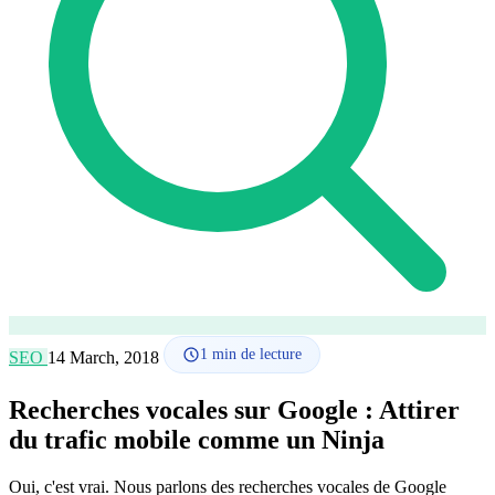
Comment ça marche
Blog
Langue
🇪🇸 ES
🇬🇧 EN
🇫🇷 FR
🇩🇪 DE
🇮🇹 IT
Se connecter
1
min de lecture
SEO
14 March, 2018
Recherches vocales sur Google : Attirer
du trafic mobile comme un Ninja
Oui, c'est vrai. Nous parlons des recherches vocales de Google