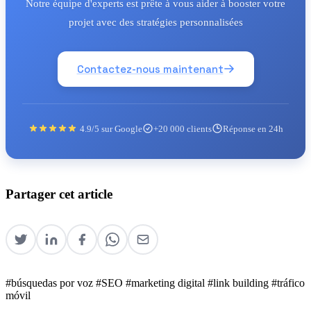
Notre équipe d'experts est prête à vous aider à booster votre
projet avec des stratégies personnalisées
Contactez-nous maintenant
4.9/5 sur Google
+20 000 clients
Réponse en 24h
Partager cet article
#búsquedas por voz
#SEO
#marketing digital
#link building
#tráfico
móvil