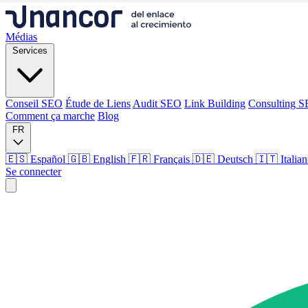
Médias
Services
Conseil SEO
Étude de Liens
Audit SEO
Link Building
Consulting 
Comment ça marche
Blog
FR
🇪🇸 Español
🇬🇧 English
🇫🇷 Français
🇩🇪 Deutsch
🇮🇹 Italia
Se connecter
Médias
Services
Conseil SEO
Étude de Liens
Audit SEO
Link Building
Consulting 
Comment ça marche
Blog
Langue