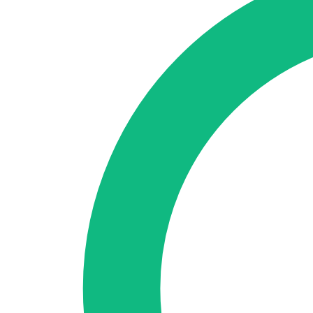
🇪🇸 ES
🇬🇧 EN
🇫🇷 FR
🇩🇪 DE
🇮🇹 IT
Se connecter