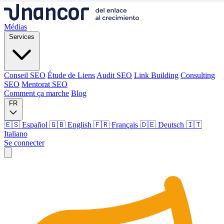
Médias
Services
Conseil SEO
Étude de Liens
Audit SEO
Link Building
Consulting
SEO
Mentorat SEO
Comment ça marche
Blog
FR
🇪🇸 Español
🇬🇧 English
🇫🇷 Français
🇩🇪 Deutsch
🇮🇹
Italiano
Se connecter
Médias
Services
Conseil SEO
Étude de Liens
Audit SEO
Link Building
Consulting
SEO
Mentorat SEO