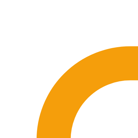
🇪🇸 ES
🇬🇧 EN
🇫🇷 FR
🇩🇪 DE
🇮🇹 IT
Se connecter