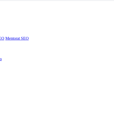
SEO
Mentorat SEO
no
SEO
Mentorat SEO