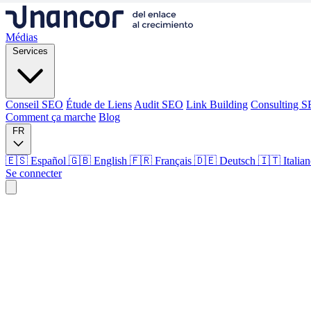
Médias
Services
Conseil SEO
Étude de Liens
Audit SEO
Link Building
Consulting 
Comment ça marche
Blog
FR
🇪🇸 Español
🇬🇧 English
🇫🇷 Français
🇩🇪 Deutsch
🇮🇹 Italia
Se connecter
Médias
Services
Conseil SEO
Étude de Liens
Audit SEO
Link Building
Consulting 
Comment ça marche
Blog
Langue