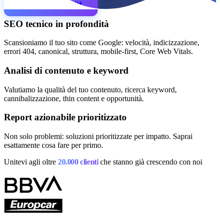
Richiedere audit
Lingua
SEO tecnico in profondità
🇪🇸 ES
🇬🇧 EN
🇫🇷 FR
🇩🇪 DE
🇮🇹 IT
Accedi
Scansioniamo il tuo sito come Google: velocità, indicizzazione,
errori 404, canonical, struttura, mobile-first, Core Web Vitals.
Analisi di contenuto e keyword
Valutiamo la qualità del tuo contenuto, ricerca keyword,
cannibalizzazione, thin content e opportunità.
Report azionabile prioritizzato
Non solo problemi: soluzioni prioritizzate per impatto. Saprai
esattamente cosa fare per primo.
Unitevi agli oltre
20.000 clienti
che stanno già crescendo con noi